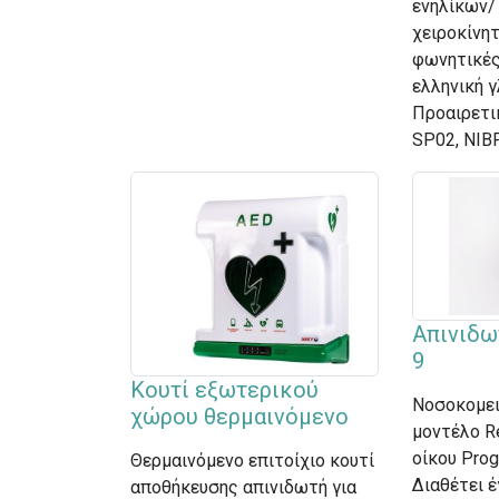
ενηλίκων/
χειροκίνη
φωνητικές
ελληνική 
Προαιρετι
SP02, NIB
Απινιδω
9
Κουτί εξωτερικού
Νοσοκομει
χώρου θερμαινόμενο
μοντέλο Re
οίκου Prog
Θερμαινόμενο επιτοίχιο κουτί
Διαθέτει έ
αποθήκευσης απινιδωτή για