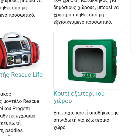
τον χρήστη. Κατάλληλος για
 χώρους, μπορεί να
δημόσιους χώρους, μπορεί να
ιηθεί από μη
χρησιμοποιηθεί από μη
μένο προσωπικό.
εξειδικευμένο προσωπικό.
τής Rescue Life
Κουτί εξωτερικού
ιακός
χώρου
ς μοντέλο Rescue
οίκου Progetti
Επιτοίχιο κουτί αποθήκευσης
ιαθέτει έγχρωμη
απινιδωτή για εξωτερικό
 εκτυπωτή,
χώρο.
η, paddles