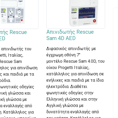
Απινιδωτής Rescue
τής Rescue
Sam 4D AED
ED
Διφασικός απινιδωτής με
 απινιδωτής του
έγχρωμη οθόνη 7"
tti, Ιταλίας,
μοντέλο Rescue Sam 4.0D, του
Rescue Sam
οίκου Progetti Ιταλίας,
ληλος για απινίδωση
κατάλληλος για απινίδωση σε
ς και παιδιά με τα
ενήλικες και παιδιά με τα ίδια
ρόδια.
ηλεκτρόδια. Διαθέτει
φωνητικές οδηγίες
φωνητικές οδηγίες στην
νική γλώσσα και
Ελληνική γλώσσα και στην
ική γλώσσα με
Αγγλική γλώσσα με
α εναλλαγής από
δυνατότητα εναλλαγής από
η. Κατάλληλος για