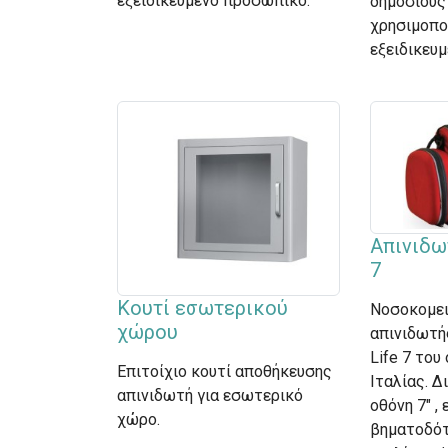
εξειδικευμένο προσωπικό.
δημόσιους
χρησιμοπο
εξειδικευ
Απινιδω
7
Κουτί εσωτερικού
Νοσοκομε
χώρου
απινιδωτή
Life 7 του 
Επιτοίχιο κουτί αποθήκευσης
Ιταλίας. Δ
απινιδωτή για εσωτερικό
οθόνη 7" ,
χώρο.
βηματοδότ