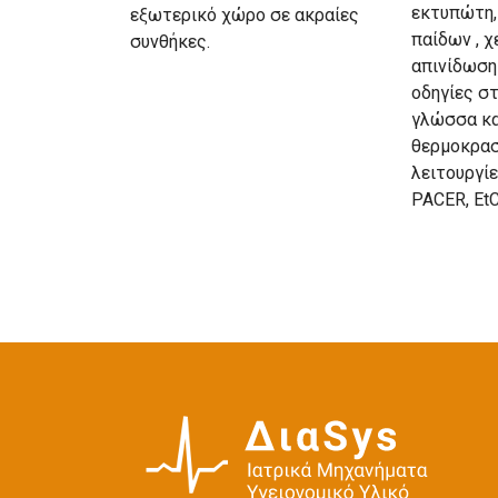
εκτυπώτη,
εξωτερικό χώρο σε ακραίες
παίδων , χ
συνθήκες.
απινίδωση
οδηγίες στ
γλώσσα κα
θερμοκρασ
λειτουργίε
PACER, Et