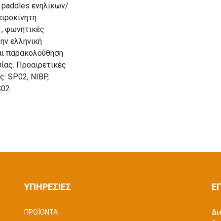
 paddles ενηλίκων/
ειροκίνητη
 , φωνητικές
ην ελληνική
ι παρακολούθηση
ίας. Προαιρετικές
ς: SP02, NIBP,
C02.
ΥΠΗΡΕΣΙΕΣ
Ε
ΠΡΟΪΟΝΤΑ
Δι