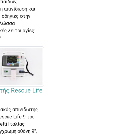
 παίδων,
τη απινίδωση και
 οδηγίες στην
γλώσσα.
κές λειτουργίες:
P.
τής Rescue Life
ακός απινιδωτής
scue Life 9 του
etti Ιταλίας.
γχρωμη οθόνη 9",