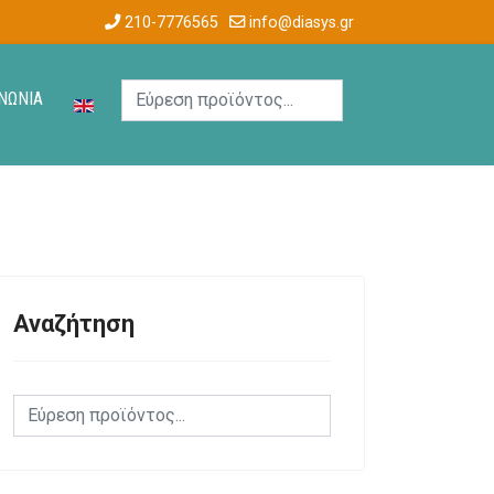
210-7776565
info@diasys.gr
ΝΩΝΙΑ
Αναζήτηση