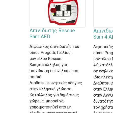
Απινιδωτής Rescue
Απινιδω
Sam AED
Sam 4 A
Διφασικός απινιδωτής του
Διφασικός
οίκου Progetti, Ιταλίας,
οίκου Proge
μοντέλου Rescue
μοντέλου 
Sam,κατάλληλος για
4.0,κατάλ
απινίδωση σε ενήλικες και
σε ενήλικε
παιδιά.
ίδια ηλεκτ
Διαθέτει φωνητικές οδηγίες
Διαθέτει 
στην ελληνική γλώσσα.
στην Ελλη
Κατάλληλος για δημόσιους
στην Αγγλ
χώρους, μπορεί να
δυνατότητ
χρησιμοποιηθεί από μη
τον χρήστ