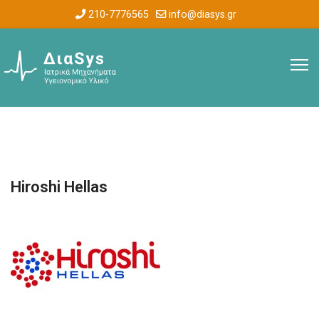
210-7776565
info@diasys.gr
Hiroshi Hellas